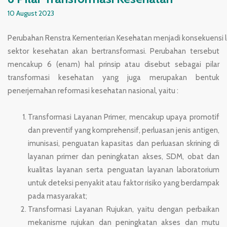
10 August 2023
Perubahan
Renstra
Kementerian
Kesehatan
menjadi
konsekuensi
sektor kesehatan akan bertransformasi. Perubahan tersebut
mencakup 6
(enam) hal prinsip atau disebut sebagai pilar
transformasi kesehatan yang juga merupakan bentuk
penerjemahan reformasi kesehatan nasional, yaitu :
Transformasi Layanan Primer, mencakup upaya promotif
dan preventif yang
komprehensif, perluasan jenis antigen,
imunisasi, penguatan kapasitas dan
perluasan skrining di
layanan primer dan peningkatan akses, SDM, obat dan
kualitas
layanan
serta
penguatan
layanan
laboratorium
untuk
deteksi
penyakit
atau
faktor
risiko
yang
berdampak
pada
masyarakat;
Transformasi Layanan Rujukan, yaitu dengan perbaikan
mekanisme rujukan
dan
peningkatan
akses
dan
mutu