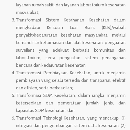
layanan
rumah
sakit,
dan
layanan
laboratorium
kesehatan
masyarakat;
Transformasi
Sistem
Ketahanan
Kesehatan
dalam
menghadapi
Kejadian
Luar
Biasa
(KLB)/wabah
penyakit/kedaruratan
kesehatan
masyarakat,
melalui
kemandirian
kefarmasian
dan
alat
kesehatan,
penguatan
surveilans
yang
adekuat
berbasis
komunitas
dan
laboratorium,
serta
penguatan
sistem
penanganan
bencana
dan
kedaruratan
kesehatan;
Transformasi
Pembiayaan
Kesehatan,
untuk
menjamin
pembiayaan
yang
selalu
tersedia
dan
transparan,
efektif
dan
efisien,
serta
berkeadilan;
Transformasi
SDM
Kesehatan,
dalam
rangka
menjamin
ketersediaan
dan
pemerataan
jumlah,
jenis,
dan
kapasitas
SDM
kesehatan;
dan
Transformasi
Teknologi
Kesehatan,
yang
mencakup:
(1)
integrasi
dan
pengembangan
sistem
data
kesehatan,
(2)