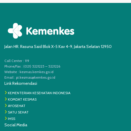
Jalan HR. Rasuna Said Blok X-5 Kav 4-9, Jakarta Selatan 12950
Call Center : 119
Phone/Fax : (021) 5221225 – 5221226
Website : kesmas.kemkes.go.id
Email :
pi.kesmas@kemkes.go.id
Link Rekomendasi
KEMENTERIAN KESEHATAN INDONESIA
KOMDAT KESMAS
AYOSEHAT
SATU SEHAT
IHSS
Social Media