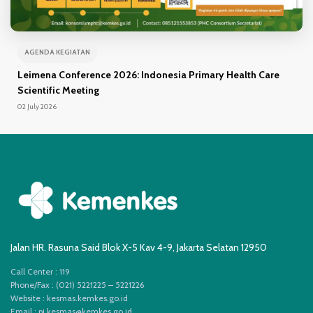
AGENDA KEGIATAN
Leimena Conference 2026: Indonesia Primary Health Care
Scientific Meeting
02 July 2026
Jalan HR. Rasuna Said Blok X-5 Kav 4-9, Jakarta Selatan 12950
Call Center : 119
Phone/Fax : (021) 5221225 – 5221226
Website : kesmas.kemkes.go.id
Email :
pi.kesmas@kemkes.go.id