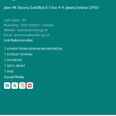
Jalan HR. Rasuna Said Blok X-5 Kav 4-9, Jakarta Selatan 12950
Call Center : 119
Phone/Fax : (021) 5221225 – 5221226
Website : kesmas.kemkes.go.id
Email :
pi.kesmas@kemkes.go.id
Link Rekomendasi
KEMENTERIAN KESEHATAN INDONESIA
KOMDAT KESMAS
AYOSEHAT
SATU SEHAT
IHSS
Social Media